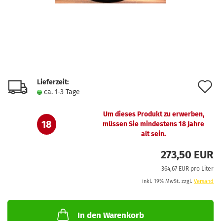
Lieferzeit:
A
ca. 1-3 Tage
d
Um dieses Produkt zu erwerben,
M
18
müssen Sie mindestens 18 Jahre
alt sein.
273,50 EUR
364,67 EUR pro Liter
inkl. 19% MwSt. zzgl.
Versand
In den Warenkorb