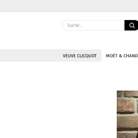
VEUVE CLICQUOT
MOËT & CHAN
»
»
Startseite
Moët & Chandon
Cham