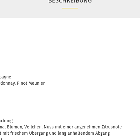
BESCHREIBUNG
pagne
rdonnay, Pinot Meunier
ackung
ma, Blumen, Veilchen, Nuss mit einer angenehmen Zitrusnote
t mit frischem Übergang und lang anhaltendem Abgang
 C