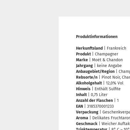
Produktinformationen
Herkunftsland
| Frankreich
Produkt
| Champagner
Marke
| Moët & Chandon
Jahrgang
| keine Angabe
Anbaugebiet/Region
| Cham
Rebsorte/n
| Pinot Noir, Cha
Alkoholgehalt
| 12,0% Vol
Hinweis
| Enthält Sulfite
Inhalt
| 0,75 Liter
Anzahl der Flaschen
| 1
EAN
| 3185370001233
Verpackung
| Geschenkverp
Aroma
| Delikates Fruchtaro
Geschmack
| Weicher Auftak
Trinktemperatur
| 8° C – 10°