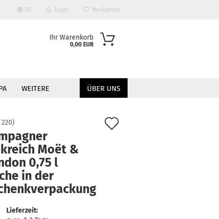
DE
Login
Merkzettel
Ihr Warenkorb
0,00 EUR
PA
WEITERE
ÜBER UNS
Auf
:
220
)
mpagner
den
nkreich Moët &
Merkzettel
don 0,75 l
?
che in der
chenkverpackung
Lieferzeit: