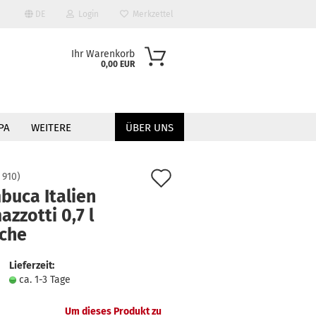
DE
Login
Merkzettel
Ihr Warenkorb
0,00 EUR
PA
WEITERE
ÜBER UNS
Auf
:
910
)
buca Italien
den
zzotti 0,7 l
Merkzettel
sche
?
Lieferzeit:
ca. 1-3 Tage
Um dieses Produkt zu