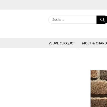
VEUVE CLICQUOT
MOËT & CHAN
»
»
Startseite
Sonstige
Sambuca Itali